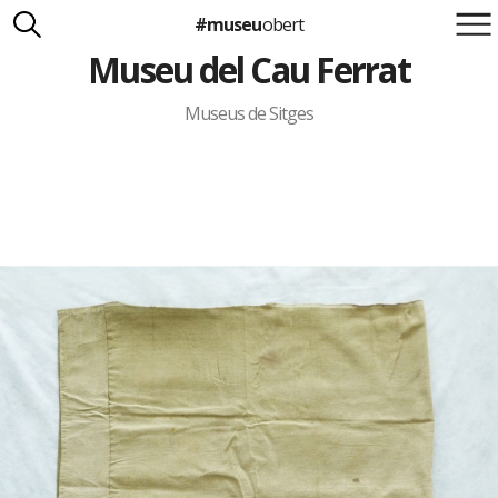
#museu
obert
Museu del Cau Ferrat
Suma't a la iniciativa
Carlota Royo
Francesca Barcellona
Museus de Sitges
info@museuobert.cat.
Nota legal