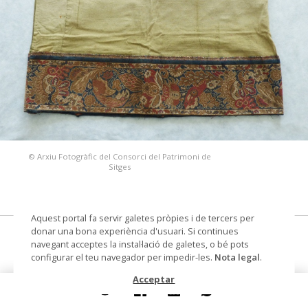
© Arxiu Fotogràfic del Consorci del Patrimoni de
Sitges
Aquest portal fa servir galetes pròpies i de tercers per
donar una bona experiència d'usuari. Si continues
peça de roba indeterminada, fragment
navegant acceptes la instal·lació de galetes, o bé pots
configurar el teu navegador per impedir-les.
Nota legal
.
Datació
Segle XX
Acceptar