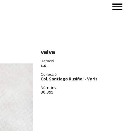
valva
Datació
s.d.
Col·lecció
Col. Santiago Rusiñol - Varis
Núm. inv.
30.395