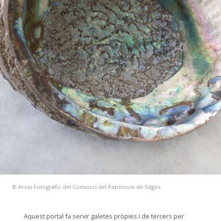
© Arxiu Fotogràfic del Consorci del Patrimoni de Sitges
Aquest portal fa servir galetes pròpies i de tercers per