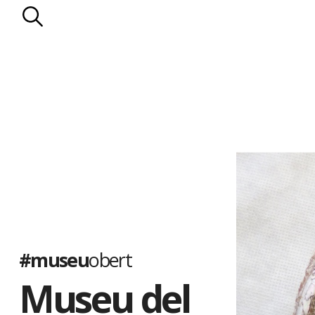
#museu
obert
Museu del