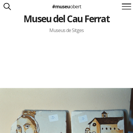
#museu
obert
Museu del Cau Ferrat
Suma't a la iniciativa
Carlota Royo
Francesca Barcellona
Museus de Sitges
info@museuobert.cat.
Nota legal