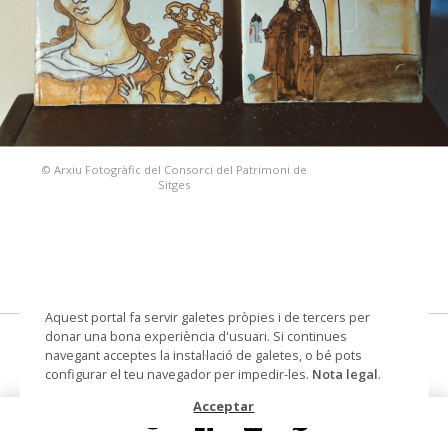
© Arxiu Fotogràfic del Consorci del Patrimoni de
Sitges
Aquest portal fa servir galetes pròpies i de tercers per
donar una bona experiència d'usuari. Si continues
fragments d'un plafó
navegant acceptes la instal·lació de galetes, o bé pots
configurar el teu navegador per impedir-les.
Nota legal
.
Datació
s. XVIII
Acceptar