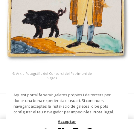
© Arxiu Fotogràfic del Consorci del Patrimoni de
Sitges
Aquest portal fa servir galetes pròpies i de tercers per
donar una bona experiència d'usuari. Si continues
rajola d'arts i oficis
navegant acceptes la instal·lació de galetes, o bé pots
configurar el teu navegador per impedir-les.
Nota legal
.
Datació
primera meitat s. XIX
Acceptar