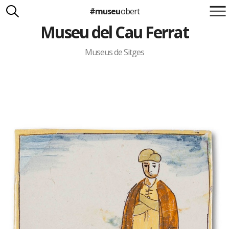
#museu
obert
Museu del Cau Ferrat
Suma't a la iniciativa
Carlota Royo
Francesca Barcellona
Museus de Sitges
info@museuobert.cat.
Nota legal