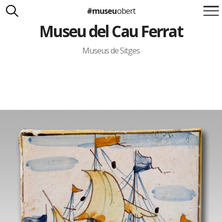
#museu
obert
Museu del Cau Ferrat
Suma't a la iniciativa
Carlota Royo
Francesca Barcellona
Museus de Sitges
info@museuobert.cat.
Nota legal