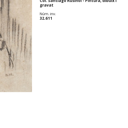
Col. Santiago Rusiñol - Pintura, dibuix i
gravat
Núm. inv.
32.611