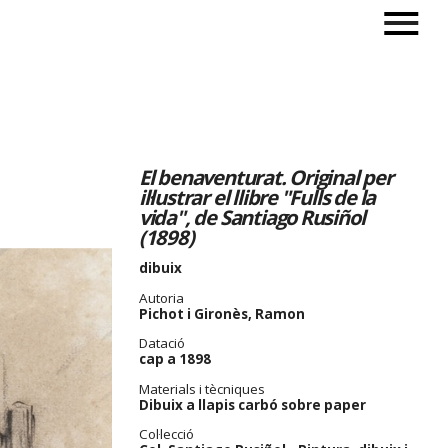
El benaventurat. Original per
il·lustrar el llibre "Fulls de la
vida", de Santiago Rusiñol
(1898)
dibuix
Autoria
Pichot i Gironès, Ramon
Datació
cap a 1898
Materials i tècniques
Dibuix a llapis carbó sobre paper
Col·lecció