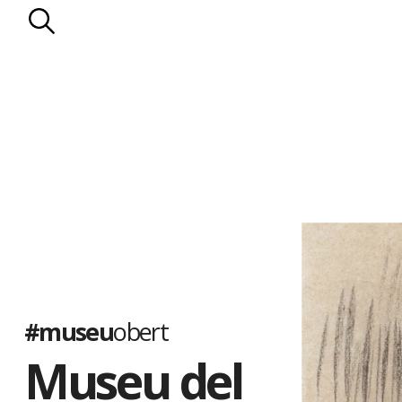
#museu
obert
Museu del