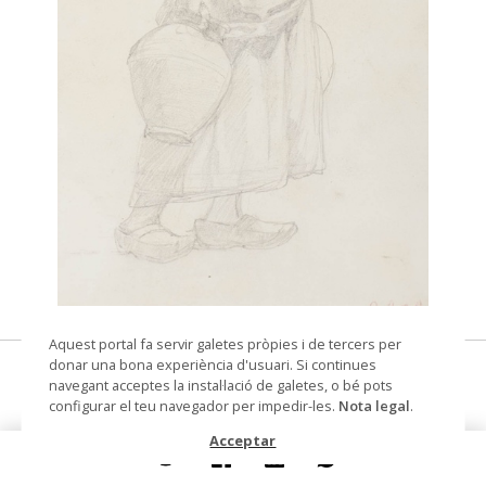
© Arxiu Fotogràfic del Consorci del Patrimoni de
Aquest portal fa servir galetes pròpies i de tercers per
Sitges
donar una bona experiència d'usuari. Si continues
Dona amb càntirs
navegant acceptes la instal·lació de galetes, o bé pots
configurar el teu navegador per impedir-les.
Nota legal
.
dibuix
Acceptar