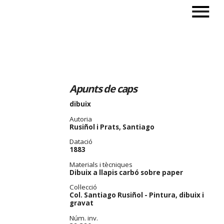
Apunts de caps
dibuix
Autoria
Rusiñol i Prats, Santiago
Datació
1883
Materials i tècniques
Dibuix a llapis carbó sobre paper
Col·lecció
Col. Santiago Rusiñol - Pintura, dibuix i
gravat
Núm. inv.