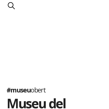
#museu
obert
Museu del