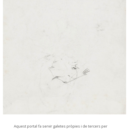
© Arxiu Fotogràfic del Consorci del Patrimoni de Sitges
Aquest portal fa servir galetes pròpies i de tercers per