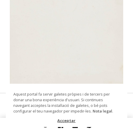
© Arxiu Fotogràfic del Consorci del Patrimoni de
Aquest portal fa servir galetes pròpies i de tercers per
Sitges
donar una bona experiència d'usuari. Si continues
Esbós de cap infantil
navegant acceptes la instal·lació de galetes, o bé pots
configurar el teu navegador per impedir-les.
Nota legal
.
dibuix
Acceptar