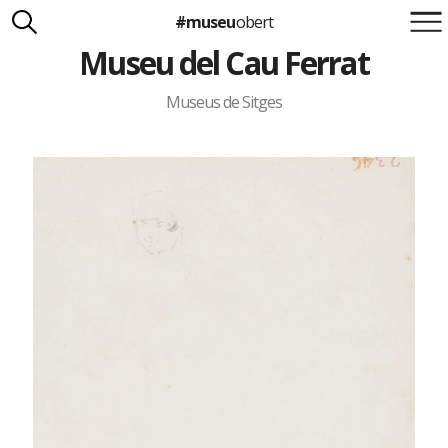
#museu
obert
Museu del Cau Ferrat
Suma't a la iniciativa
Carlota Royo
Francesca Barcellona
Museus de Sitges
info@museuobert.cat.
Nota legal