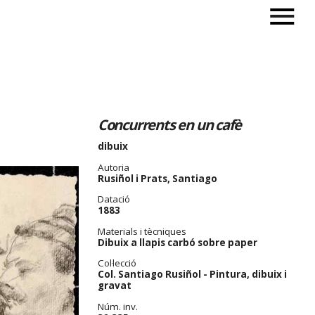
Concurrents en un cafè
dibuix
Autoria
Rusiñol i Prats, Santiago
Datació
1883
Materials i tècniques
Dibuix a llapis carbó sobre paper
Col·lecció
Col. Santiago Rusiñol - Pintura, dibuix i
gravat
Núm. inv.