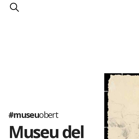
#museu
obert
Museu del