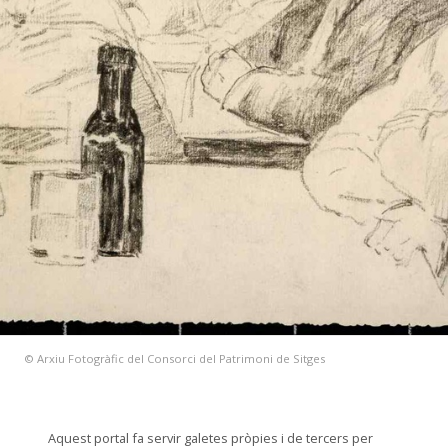
© Arxiu Fotogràfic del Consorci del Patrimoni de Sitges
Aquest portal fa servir galetes pròpies i de tercers per