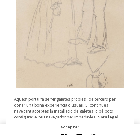
© Arxiu Fotogràfic del Consorci del Patrimoni de
Aquest portal fa servir galetes pròpies i de tercers per
Sitges
donar una bona experiència d'usuari. Si continues
Dues figures i un cap
navegant acceptes la instal·lació de galetes, o bé pots
configurar el teu navegador per impedir-les.
Nota legal
.
dibuix
Acceptar