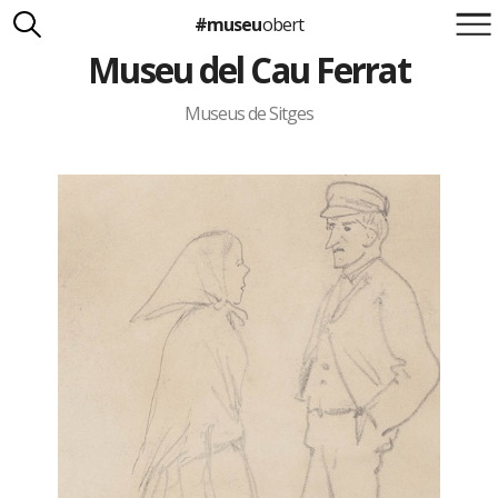
#museu
obert
Museu del Cau Ferrat
Suma't a la iniciativa
Carlota Royo
Francesca Barcellona
Museus de Sitges
info@museuobert.cat.
Nota legal