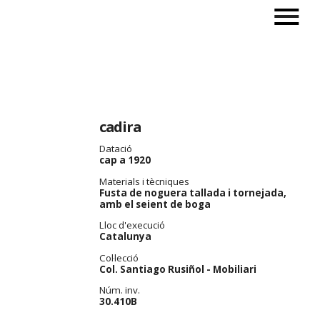
cadira
Datació
cap a 1920
Materials i tècniques
Fusta de noguera tallada i tornejada,
amb el seient de boga
Lloc d'execució
Catalunya
Col·lecció
Col. Santiago Rusiñol - Mobiliari
Núm. inv.
30.410B