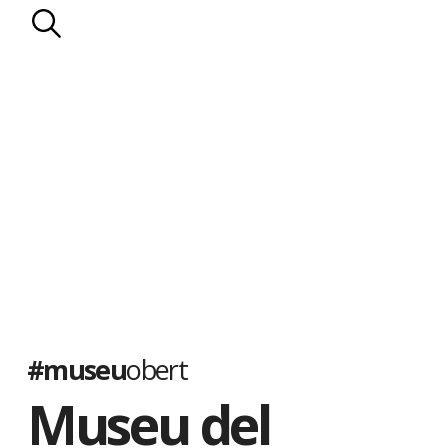
#museu
obert
Museu del