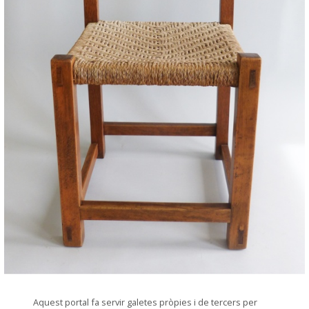
© Arxiu Fotogràfic del Consorci del Patrimoni de Sitges
Aquest portal fa servir galetes pròpies i de tercers per