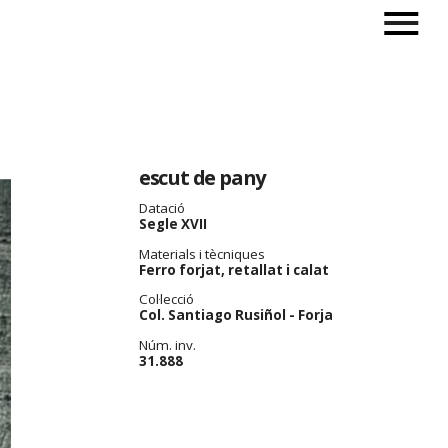
escut de pany
Datació
Segle XVII
Materials i tècniques
Ferro forjat, retallat i calat
Col·lecció
Col. Santiago Rusiñol - Forja
Núm. inv.
31.888