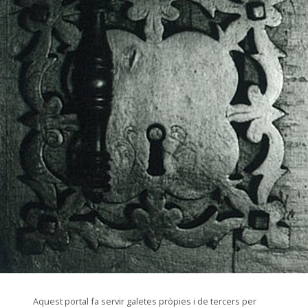
© Arxiu Fotogràfic del Consorci del Patrimoni de Sitges
Aquest portal fa servir galetes pròpies i de tercers per