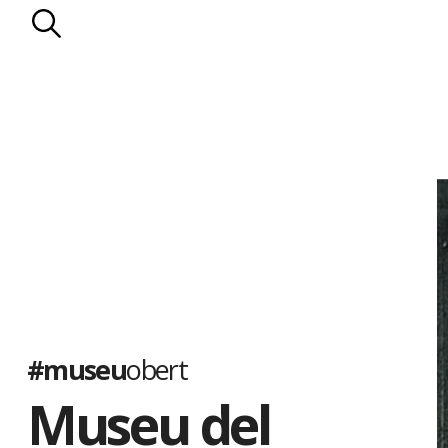
#museu
obert
Museu del