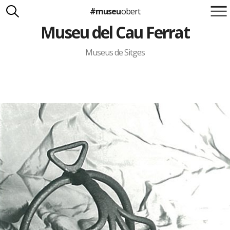
#museu
obert
Museu del Cau Ferrat
Suma't a la iniciativa
Carlota Royo
Francesca Barcellona
Museus de Sitges
info@museuobert.cat.
Nota legal