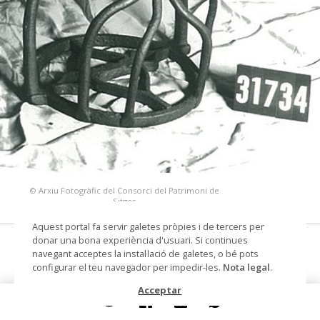
© Arxiu Fotogràfic del Consorci del Patrimoni de
Sitges
Aquest portal fa servir galetes pròpies i de tercers per
donar una bona experiència d'usuari. Si continues
estrep
navegant acceptes la instal·lació de galetes, o bé pots
configurar el teu navegador per impedir-les.
Nota legal
.
Datació
Segle XVI
Acceptar