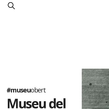
#museu
obert
Museu del