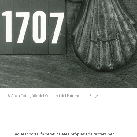
© Arxiu Fotogràfic del Consorci del Patrimoni de Sitges
Aquest portal fa servir galetes pròpies i de tercers per