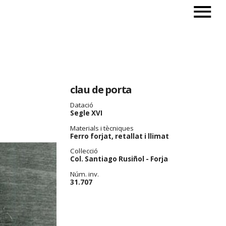
clau de porta
Datació
Segle XVI
Materials i tècniques
Ferro forjat, retallat i llimat
Col·lecció
Col. Santiago Rusiñol - Forja
Núm. inv.
31.707