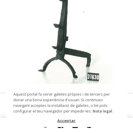
© Arxiu Fotogràfic del Consorci del Patrimoni de
Aquest portal fa servir galetes pròpies i de tercers per
Sitges
donar una bona experiència d'usuari. Si continues
capfoguer
navegant acceptes la instal·lació de galetes, o bé pots
configurar el teu navegador per impedir-les.
Nota legal
.
Datació
Segles XVII-XVIII
Acceptar