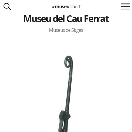
#museu
obert
Museu del Cau Ferrat
Suma't a la iniciativa
Carlota Royo
Francesca Barcellona
Museus de Sitges
info@museuobert.cat.
Nota legal