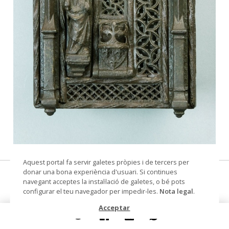
© Arxiu Fotogràfic del Consorci del Patrimoni de
Aquest portal fa servir galetes pròpies i de tercers per
Sitges
donar una bona experiència d'usuari. Si continues
pany de moble
navegant acceptes la instal·lació de galetes, o bé pots
configurar el teu navegador per impedir-les.
Nota legal
.
Datació
Segles XV-XVI
Acceptar