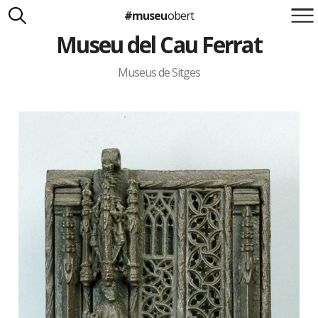
#museu
obert
Museu del Cau Ferrat
Suma't a la iniciativa
Carlota Royo
Francesca Barcellona
Museus de Sitges
info@museuobert.cat.
Nota legal