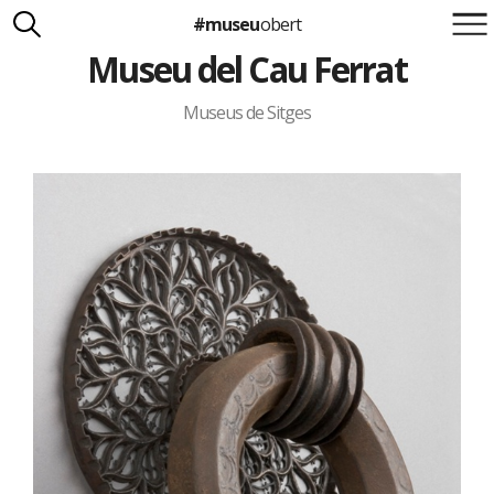
#museu
obert
Museu del Cau Ferrat
Suma't a la iniciativa
Carlota Royo
Francesca Barcellona
Museus de Sitges
info@museuobert.cat.
Nota legal