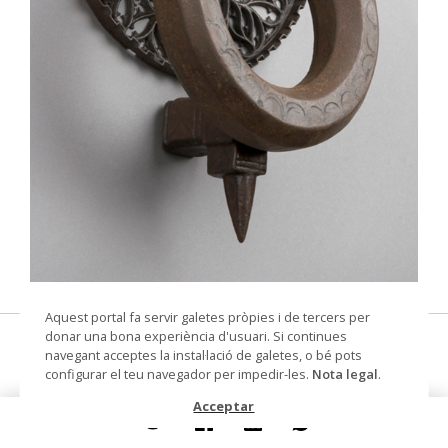
© Arxiu Fotogràfic del Consorci del Patrimoni de
Aquest portal fa servir galetes pròpies i de tercers per
Sitges
donar una bona experiència d'usuari. Si continues
picaporta d'anella
navegant acceptes la instal·lació de galetes, o bé pots
configurar el teu navegador per impedir-les.
Nota legal
.
Datació
Segle XV
Acceptar