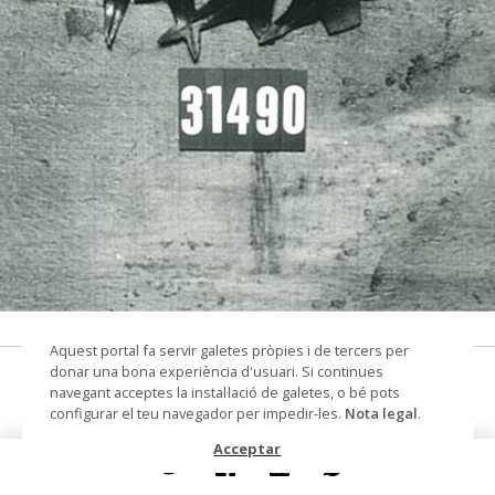
© Arxiu Fotogràfic del Consorci del Patrimoni de
Aquest portal fa servir galetes pròpies i de tercers per
Sitges
donar una bona experiència d'usuari. Si continues
aplicació ornamental
navegant acceptes la instal·lació de galetes, o bé pots
configurar el teu navegador per impedir-les.
Nota legal
.
Datació
Segles XVI-XVII
Acceptar