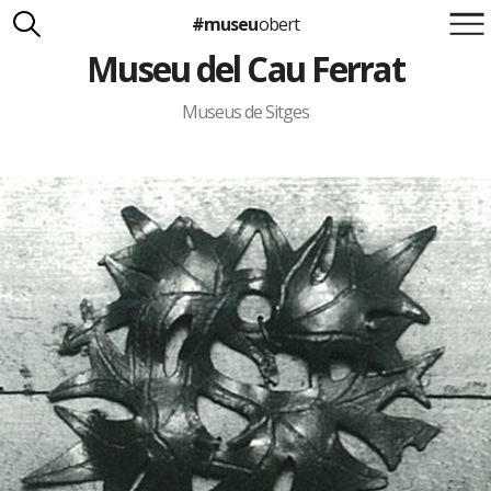
#museu
obert
Museu del Cau Ferrat
Suma't a la iniciativa
Carlota Royo
Francesca Barcellona
Museus de Sitges
info@museuobert.cat.
Nota legal