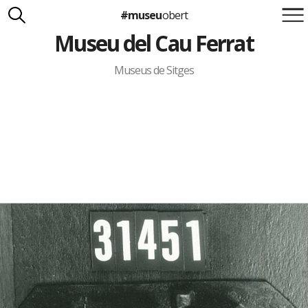
#museu
obert
Museu del Cau Ferrat
Suma't a la iniciativa
Carlota Royo
Francesca Barcellona
Museus de Sitges
info@museuobert.cat.
Nota legal