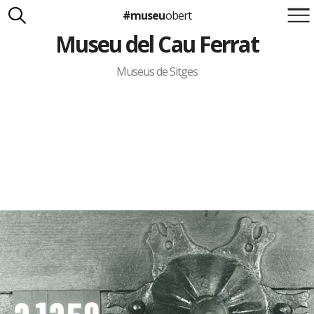
#museu
obert
Museu del Cau Ferrat
Suma't a la iniciativa
Carlota Royo
Francesca Barcellona
Museus de Sitges
info@museuobert.cat.
Nota legal