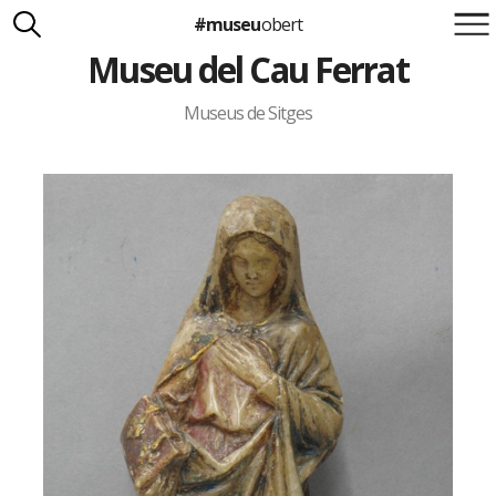
#museu
obert
Museu del Cau Ferrat
Suma't a la iniciativa
Carlota Royo
Francesca Barcellona
Museus de Sitges
info@museuobert.cat.
Nota legal