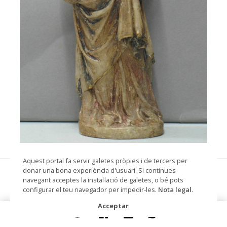
© Arxiu Fotogràfic del Consorci del Patrimoni de
Aquest portal fa servir galetes pròpies i de tercers per
Sitges
donar una bona experiència d'usuari. Si continues
Imatge d'una santa
navegant acceptes la instal·lació de galetes, o bé pots
configurar el teu navegador per impedir-les.
Nota legal
.
escultura
Acceptar