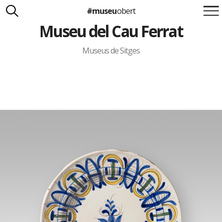
#museu
obert
Museu del Cau Ferrat
Suma't a la iniciativa
Carlota Royo
Francesca Barcellona
Museus de Sitges
info@museuobert.cat.
Nota legal