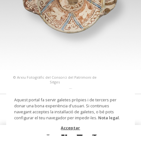
© Arxiu Fotogràfic del Consorci del Patrimoni de
Sitges
Aquest portal fa servir galetes pròpies i de tercers per
escudella
donar una bona experiència d'usuari. Si continues
navegant acceptes la instal·lació de galetes, o bé pots
Datació
Segona meitat segle XVI -
configurar el teu navegador per impedir-les.
Nota legal
.
principis segle XVII
Acceptar