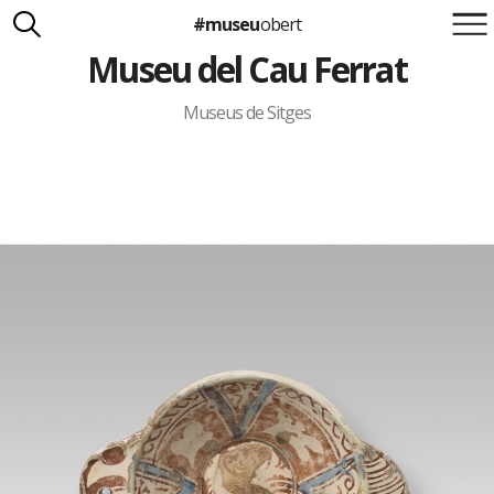
#museu
obert
Museu del Cau Ferrat
Suma't a la iniciativa
Carlota Royo
Francesca Barcellona
Museus de Sitges
info@museuobert.cat.
Nota legal