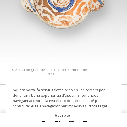
© Arxiu Fotogràfic del Consorci del Patrimoni de
Sitges
Aquest portal fa servir galetes pròpies i de tercers per
escudella
donar una bona experiència d'usuari. Si continues
navegant acceptes la instal·lació de galetes, o bé pots
Datació
Segona meitat segle XVI -
configurar el teu navegador per impedir-les.
Nota legal
.
principis segle XVII
Acceptar