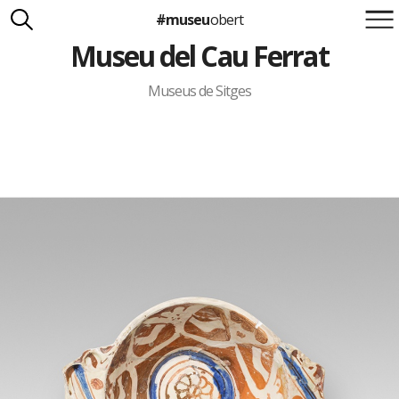
#museu
obert
Museu del Cau Ferrat
Suma't a la iniciativa
Carlota Royo
Francesca Barcellona
Museus de Sitges
info@museuobert.cat.
Nota legal