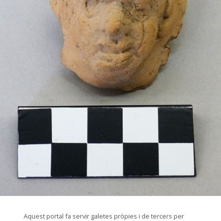
© Arxiu Fotogràfic del Consorci del Patrimoni de Sitges
Aquest portal fa servir galetes pròpies i de tercers per