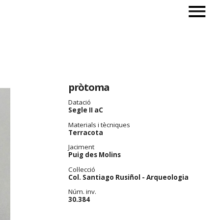
pròtoma
Datació
Segle II aC
Materials i tècniques
Terracota
Jaciment
Puig des Molins
Col·lecció
Col. Santiago Rusiñol - Arqueologia
Núm. inv.
30.384