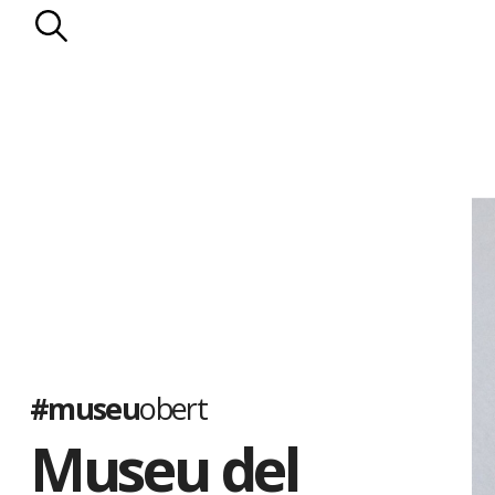
#museu
obert
Museu del