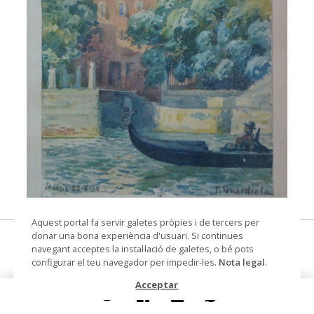
© Arxiu Fotogràfic del Consorci del Patrimoni de
Aquest portal fa servir galetes pròpies i de tercers per
Sitges
donar una bona experiència d'usuari. Si continues
Venezia
navegant acceptes la instal·lació de galetes, o bé pots
configurar el teu navegador per impedir-les.
Nota legal
.
pintura
Acceptar