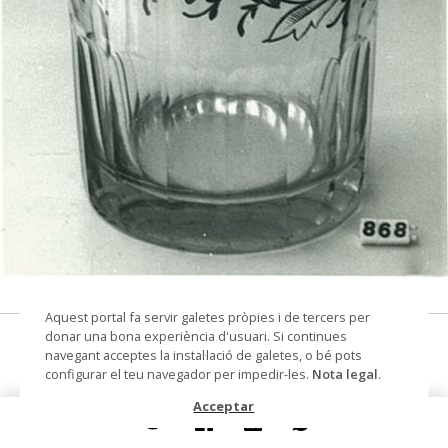
© Arxiu Fotogràfic del Consorci del Patrimoni de
Aquest portal fa servir galetes pròpies i de tercers per
Sitges
donar una bona experiència d'usuari. Si continues
gerro
navegant acceptes la instal·lació de galetes, o bé pots
configurar el teu navegador per impedir-les.
Nota legal
.
Col·lecció
Col. Dr. Jesús Pérez-Rosales
Acceptar