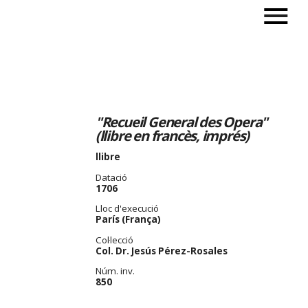
"Recueil General des Opera"
(llibre en francès, imprés)
llibre
Datació
1706
Lloc d'execució
París (França)
Col·lecció
Col. Dr. Jesús Pérez-Rosales
Núm. inv.
850