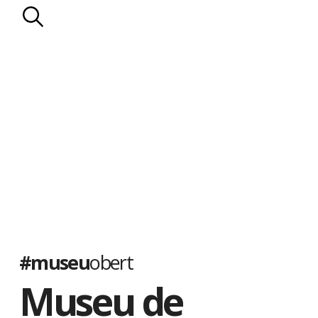
#museu
obert
Museu de