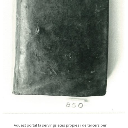
© Arxiu Fotogràfic del Consorci del Patrimoni de Sitges
Aquest portal fa servir galetes pròpies i de tercers per