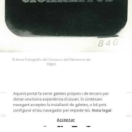
© Arxiu Fotogràfic del Consorci del Patrimoni de
Sitges
Aquest portal fa servir galetes pròpies i de tercers per
donar una bona experiència d'usuari. Si continues
pitillera
navegant acceptes la instal·lació de galetes, o bé pots
configurar el teu navegador per impedir-les.
Nota legal
.
Col·lecció
Col. Dr. Jesús Pérez-Rosales
Acceptar