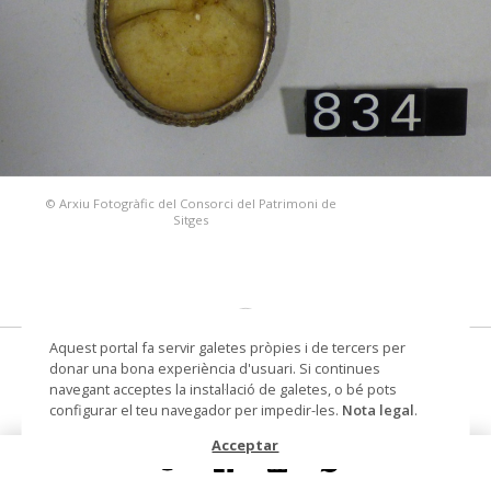
© Arxiu Fotogràfic del Consorci del Patrimoni de
Sitges
Aquest portal fa servir galetes pròpies i de tercers per
medalló amb imatge de cera a l'interior
donar una bona experiència d'usuari. Si continues
navegant acceptes la instal·lació de galetes, o bé pots
medalló amb imatge de cera a
configurar el teu navegador per impedir-les.
Nota legal
.
l'interior
Acceptar