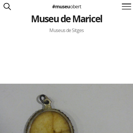
#museu
obert
Museu de Maricel
Suma't a la iniciativa
Carlota Royo
Francesca Barcellona
Museus de Sitges
info@museuobert.cat.
Nota legal