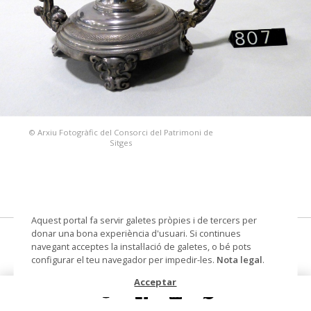
© Arxiu Fotogràfic del Consorci del Patrimoni de
Sitges
Aquest portal fa servir galetes pròpies i de tercers per
donar una bona experiència d'usuari. Si continues
palmatòria
navegant acceptes la instal·lació de galetes, o bé pots
configurar el teu navegador per impedir-les.
Nota legal
.
Datació
cap a 1800
Acceptar