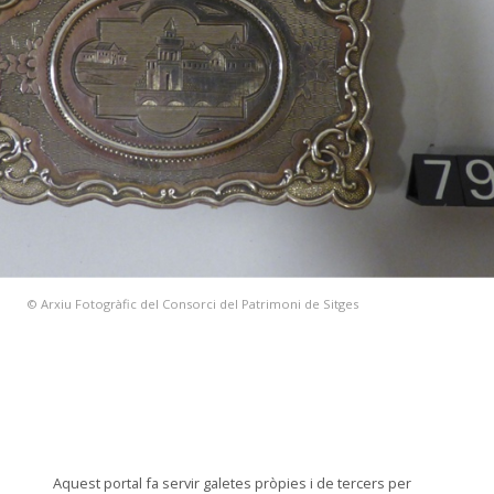
© Arxiu Fotogràfic del Consorci del Patrimoni de Sitges
Aquest portal fa servir galetes pròpies i de tercers per