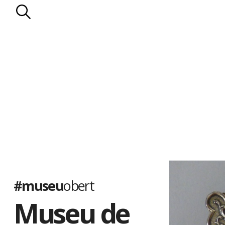
#museu
obert
Museu de