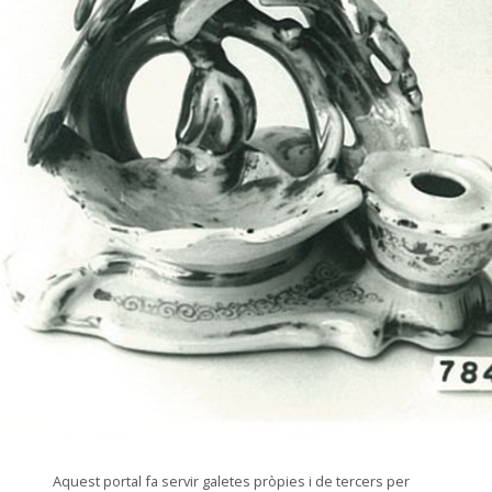
© Arxiu Fotogràfic del Consorci del Patrimoni de Sitges
Aquest portal fa servir galetes pròpies i de tercers per