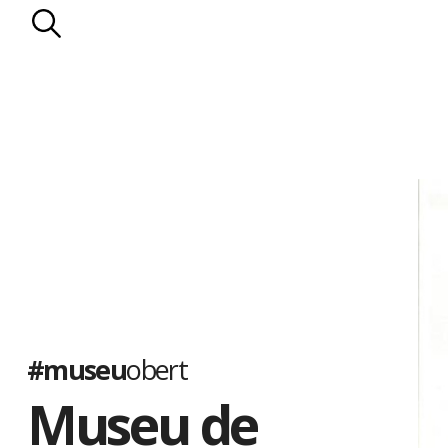
#museu
obert
Museu de