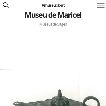
#museu
obert
Museu de Maricel
Suma't a la iniciativa
Carlota Royo
Francesca Barcellona
Museus de Sitges
info@museuobert.cat.
Nota legal