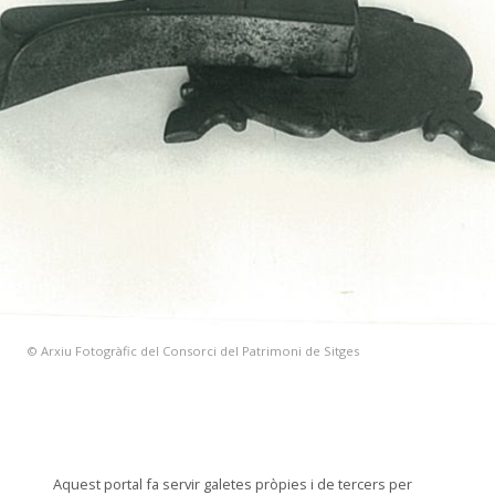
© Arxiu Fotogràfic del Consorci del Patrimoni de Sitges
Aquest portal fa servir galetes pròpies i de tercers per