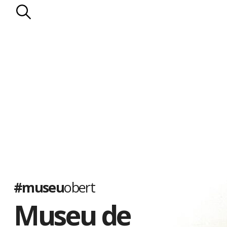
#museu
obert
Museu de