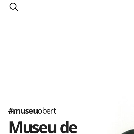
#museu
obert
Museu de