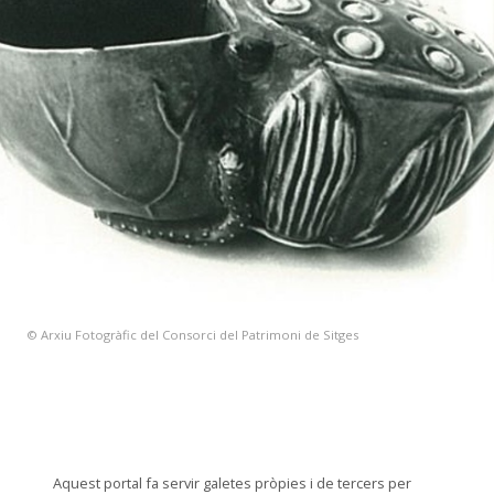
© Arxiu Fotogràfic del Consorci del Patrimoni de Sitges
Aquest portal fa servir galetes pròpies i de tercers per