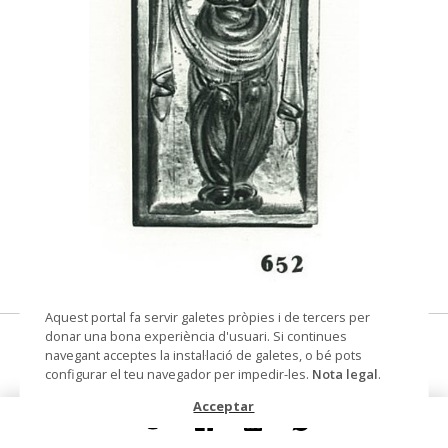
© Arxiu Fotogràfic del Consorci del Patrimoni de
Aquest portal fa servir galetes pròpies i de tercers per
Sitges
donar una bona experiència d'usuari. Si continues
Figura femenina
navegant acceptes la instal·lació de galetes, o bé pots
configurar el teu navegador per impedir-les.
Nota legal
.
plafó escultòric
Acceptar