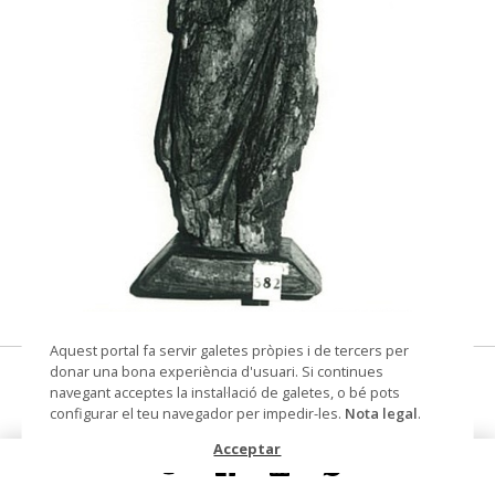
© Arxiu Fotogràfic del Consorci del Patrimoni de
Aquest portal fa servir galetes pròpies i de tercers per
Sitges
donar una bona experiència d'usuari. Si continues
Figura femenina (?)
navegant acceptes la instal·lació de galetes, o bé pots
configurar el teu navegador per impedir-les.
Nota legal
.
escultura
Acceptar