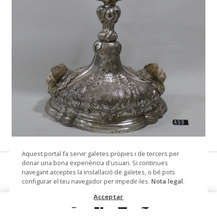
© Arxiu Fotogràfic del Consorci del Patrimoni de
Aquest portal fa servir galetes pròpies i de tercers per
Sitges
donar una bona experiència d'usuari. Si continues
custòdia
navegant acceptes la instal·lació de galetes, o bé pots
configurar el teu navegador per impedir-les.
Nota legal
.
Datació
segle XVII
Acceptar