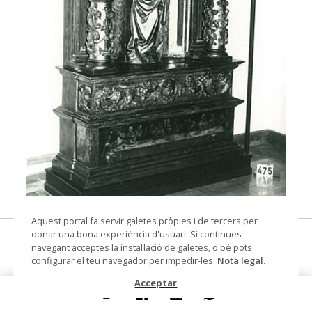
© Arxiu Fotogràfic del Consorci del Patrimoni de
Aquest portal fa servir galetes pròpies i de tercers per
Sitges
donar una bona experiència d'usuari. Si continues
altar de capella
navegant acceptes la instal·lació de galetes, o bé pots
configurar el teu navegador per impedir-les.
Nota legal
.
altar
Acceptar