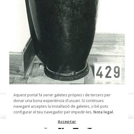
© Arxiu Fotogràfic del Consorci del Patrimoni de
Aquest portal fa servir galetes pròpies i de tercers per
Sitges
donar una bona experiència d'usuari. Si continues
gerra
navegant acceptes la instal·lació de galetes, o bé pots
configurar el teu navegador per impedir-les.
Nota legal
.
Col·lecció
Col. Dr. Jesús Pérez-Rosales
Acceptar