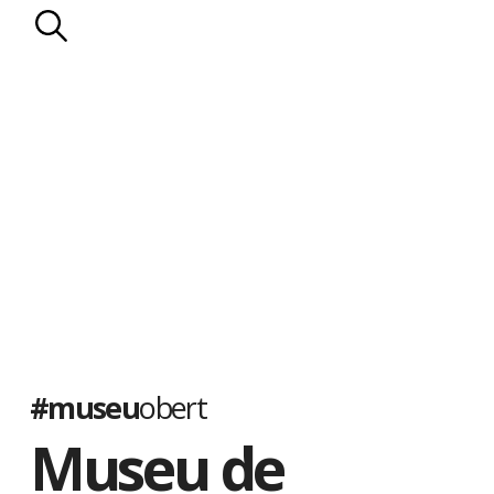
#museu
obert
Museu de