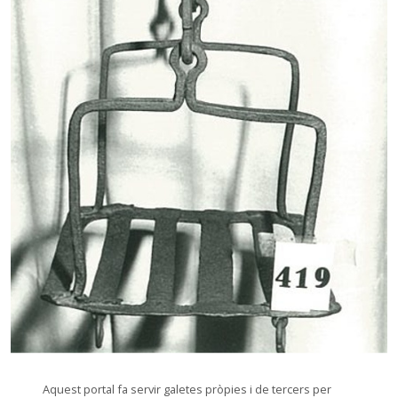
© Arxiu Fotogràfic del Consorci del Patrimoni de Sitges
Aquest portal fa servir galetes pròpies i de tercers per