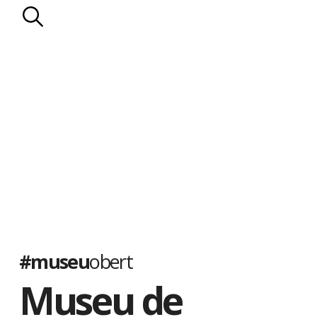
#museu
obert
Museu de