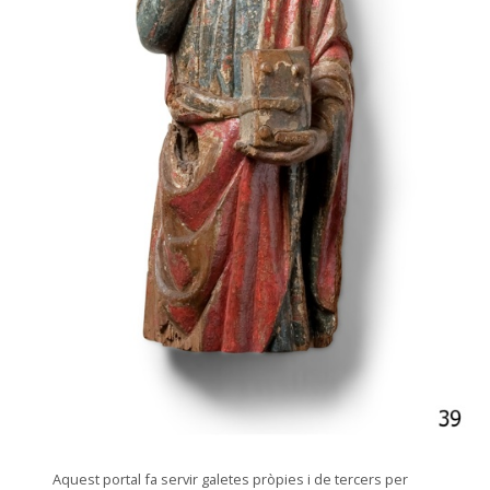
© Arxiu Fotogràfic del Consorci del Patrimoni de Sitges
Aquest portal fa servir galetes pròpies i de tercers per