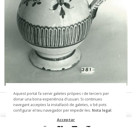
© Arxiu Fotogràfic del Consorci del Patrimoni de
Aquest portal fa servir galetes pròpies i de tercers per
Sitges
donar una bona experiència d'usuari. Si continues
gerra
navegant acceptes la instal·lació de galetes, o bé pots
configurar el teu navegador per impedir-les.
Nota legal
.
Datació
Segle XVIII
Acceptar