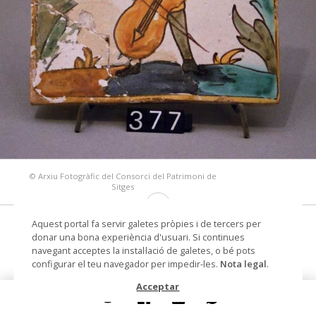
© Arxiu Fotogràfic del Consorci del Patrimoni de
Sitges
Aquest portal fa servir galetes pròpies i de tercers per
Músic tocant el violoncel (tipus de la
donar una bona experiència d'usuari. Si continues
palmeta)
navegant acceptes la instal·lació de galetes, o bé pots
configurar el teu navegador per impedir-les.
Nota legal
.
rajola d'arts i oficis
Acceptar