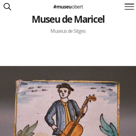
#museu
obert
Museu de Maricel
Suma't a la iniciativa
Carlota Royo
Francesca Barcellona
Museus de Sitges
info@museuobert.cat.
Nota legal