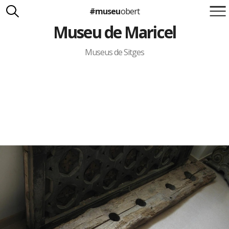
#museu
obert
Museu de Maricel
Suma't a la iniciativa
Carlota Royo
Francesca Barcellona
Museus de Sitges
info@museuobert.cat.
Nota legal