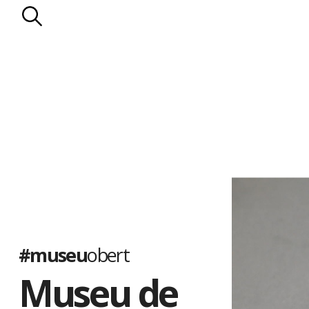
#museu
obert
Museu de