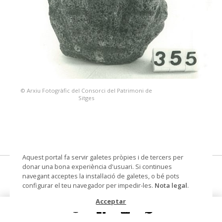
© Arxiu Fotogràfic del Consorci del Patrimoni de
Sitges
Aquest portal fa servir galetes pròpies i de tercers per
donar una bona experiència d'usuari. Si continues
Cap d'home (forma trapezoïdal)
navegant acceptes la instal·lació de galetes, o bé pots
configurar el teu navegador per impedir-les.
Nota legal
.
escultura
Acceptar