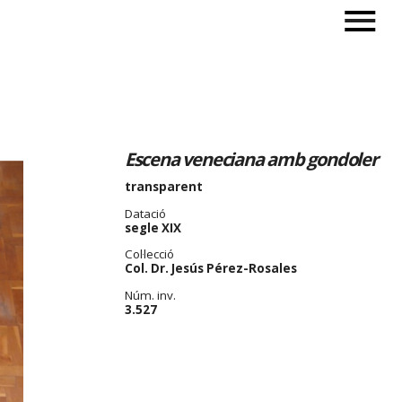
Escena veneciana amb gondoler
transparent
Datació
segle XIX
Col·lecció
Col. Dr. Jesús Pérez-Rosales
Núm. inv.
3.527