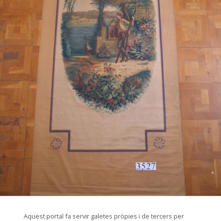
© Arxiu Fotogràfic del Consorci del Patrimoni de Sitges
Aquest portal fa servir galetes pròpies i de tercers per