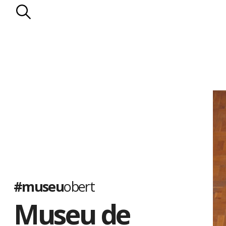
#museu
obert
Museu de